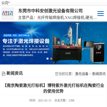
公司*
东莞市中科安创激光设备有限公司
主营产品：光纤传输焊接机,YAG焊接机,硬光路焊接机,激光器连续焊接机
激光焊接机
YAG硬光路激光焊接机
激光打标机
光纤传输激光焊接机
激光切割机
光纤激光器连续焊接机
机械手激光焊接机
新闻资讯
手持激光焊接机
您当前位置：
激光设备
>
新闻资讯
【南京陶瓷激光打标机】博特紫外激光打标机在陶瓷行业
的使用优势
时间：2021-01-15
点击次数：2398