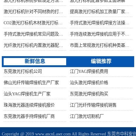
激光打标机系统参数设定方法步骤教程
激光打标机配置参数全面讲解
激光打标机针对不同材质的打标所对应设备指导
提高激光打标机加工质量厂家建议从何做起
CO2激光打标机木材激光打标加工环保性意识
手持式激光焊接机焊接方法操作流程
手持式激光焊接机常见问题及解决方法！
手持连续激光焊接机应用于不锈钢厨具行业
光纤激光打标机内置激光器配置构造讲解
市面上常规激光打标机种类基础知识介绍
新鲜信息
编辑推荐
东莞激光打标机公司
江门YAG焊接机费用
佛山光纤传输焊接机生产厂家
汕头激光焊接机价格
汕头YAG焊接机生产厂家
东莞激光焊接机购买
珠海激光器连续焊接机报价
江门光纤传输焊接机销售
东莞激光器手持焊接机厂商
江门激光切割机厂
Copyright @ 2019 www.ancnLaser.com All Rights Reserve