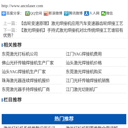
http://www.ancnlaser.com
百度分享：
QQ空间
新浪微博
腾讯微博
人人网
微信
上一篇：
【齿轮变速原理】激光焊接机应用汽车变速器齿轮焊接工艺
下一篇：
【激光焊接机】手持式激光焊接机对比传统焊接工艺谁较有
优势？
相关推荐
东莞激光打标机公司
江门YAG焊接机费用
佛山光纤传输焊接机生产厂家
汕头激光焊接机价格
汕头YAG焊接机生产厂家
东莞激光焊接机购买
珠海激光器连续焊接机报价
江门光纤传输焊接机销售
东莞激光器手持焊接机厂商
江门激光切割机厂
栏目推荐
热门推荐