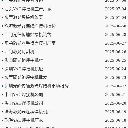
汕头激光焊接机价格
2025-07-08
产线自动化集成对接、技术指导及售后维保一体化定制配套服务，协助
汕头YAG焊接机生产厂家
2025-07-04
客户优化生产流程、稳定成品品质。 我们的优势 研发为本：常态化开
展产品研发迭代工作，自主掌握**激光应用技术，**设备运行状态稳
东莞激光焊接机购买
2025-07-04
定、作业效率平稳。 品控..
珠海激光器连续焊接机报价
2025-06-30
江门光纤传输焊接机销售
2025-06-28
东莞激光器手持焊接机厂商
2025-06-27
江门激光切割机厂
2025-06-26
佛山硬光路焊接机**
2025-06-25
深圳YAG焊接机供应
2025-06-24
东莞硬光路焊接机批发
2025-06-23
深圳光纤传输激光焊接机市场报价
2025-06-22
中山YAG焊接机公司
2025-06-21
佛山YAG焊接机公司
2025-06-20
珠海激光器连续焊接机厂
2025-06-19
珠海YAG焊接机厂家
2025-06-18