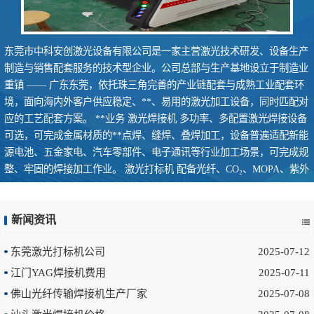
东莞市中科安创激光设备有限公司是一家主营激光技术研发、设备生产
制造与销售配套服务的技术型企业。公司总部与生产基地设立于制造业
重镇 —— 广东东莞，依托珠三角完善的产业链配套与成熟工业配套环
境，面向海内外客户供应稳定、**、易用的激光加工设备，同时匹配对
应的工艺配套方案。 **业务 激光焊接机 多功率、多配置激光焊接设备
可选，可完成金属材质的**点焊、缝焊、叠焊加工，设备普遍适配新能
源电池、五金家电、汽车零部件、电子通讯等行业加工场景，可完成规
整、牢固的焊接加工作业。 激光打标机 配备光纤、CO₂、MOPA、紫外
多系列激光打标机型，可在金属、塑料、陶瓷、玻璃等材质表层完成非
接触式**刻印、标识、赋码作业，可满足产品溯源管理、**标识刻印、
产品个性化定制等常规使用需求。 激光切割机 **光纤激光切割机，主
新闻资讯
打金属板材、管材**切割加工，设备具备切割速率快、加工精度稳定、
东莞激光打标机公司
2025-07-12
切缝窄、切面平整的特性，广泛应用于钣金加工、机箱机柜、电梯制
作、厨卫厨具、广告装饰等行业加工。 定制化配套解决方案 依托长期
江门YAG焊接机费用
2025-07-11
技术沉淀与各行业加工工艺实操经验，除标准化激光设备供货外，可结
佛山光纤传输焊接机生产厂家
2025-07-08
合客户现场工况、生产工艺要求，提供设备选型参考、工艺调试优化、