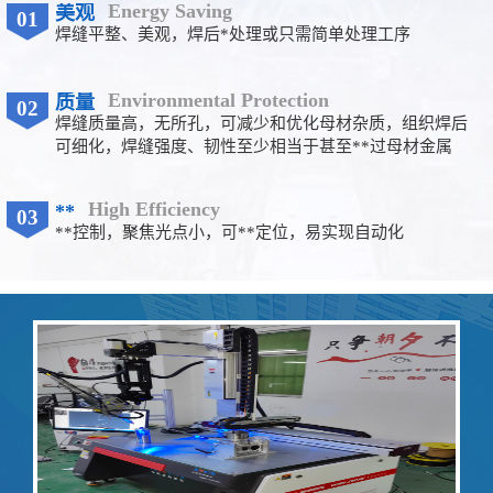
Energy Saving
美观
01
焊缝平整、美观，焊后*处理或只需简单处理工序
Environmental Protection
质量
02
焊缝质量高，无所孔，可减少和优化母材杂质，组织焊后
可细化，焊缝强度、韧性至少相当于甚至**过母材金属
High Efficiency
**
03
**控制，聚焦光点小，可**定位，易实现自动化