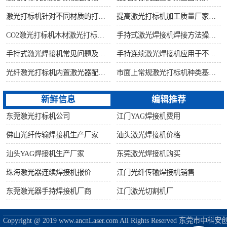
激光打标机针对不同材质的打标所对应设备指导
提高激光打标机加工质量厂家建议从何做起
CO2激光打标机木材激光打标加工环保性意识
手持式激光焊接机焊接方法操作流程
手持式激光焊接机常见问题及解决方法！
手持连续激光焊接机应用于不锈钢厨具行业
光纤激光打标机内置激光器配置构造讲解
市面上常规激光打标机种类基础知识介绍
新鲜信息
编辑推荐
东莞激光打标机公司
江门YAG焊接机费用
佛山光纤传输焊接机生产厂家
汕头激光焊接机价格
汕头YAG焊接机生产厂家
东莞激光焊接机购买
珠海激光器连续焊接机报价
江门光纤传输焊接机销售
东莞激光器手持焊接机厂商
江门激光切割机厂
Copyright @ 2019 www.ancnLaser.com All Rights Reserve