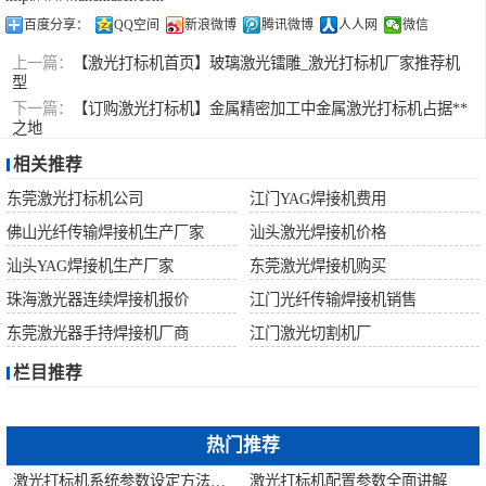
百度分享：
QQ空间
新浪微博
腾讯微博
人人网
微信
上一篇：
【激光打标机首页】玻璃激光镭雕_激光打标机厂家推荐机
型
下一篇：
【订购激光打标机】金属精密加工中金属激光打标机占据**
之地
相关推荐
东莞激光打标机公司
江门YAG焊接机费用
佛山光纤传输焊接机生产厂家
汕头激光焊接机价格
汕头YAG焊接机生产厂家
东莞激光焊接机购买
珠海激光器连续焊接机报价
江门光纤传输焊接机销售
东莞激光器手持焊接机厂商
江门激光切割机厂
栏目推荐
热门推荐
激光打标机系统参数设定方法步骤教程
激光打标机配置参数全面讲解