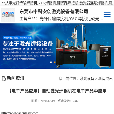
**从事光纤传输焊接机,YAG焊接机,硬光路焊接机,激光器连续焊接机,激
光焊接机,激光打标机,激光切割机等产品的研发、生产、销售
东莞市中科安创激光设备有限公司
主营产品：光纤传输焊接机,YAG焊接机,硬光路焊接机,激光器连续焊接机
激光焊接机
YAG硬光路激光焊接机
激光打标机
光纤传输激光焊接机
激光切割机
光纤激光器连续焊接机
机械手激光焊接机
新闻资讯
手持激光焊接机
您当前位置：
激光设备
>
新闻资讯
【电子产品应用】自动激光焊锡机在电子产品中应用
时间：2020-12-19
点击次数：2462
http://www.ancnlaser.com