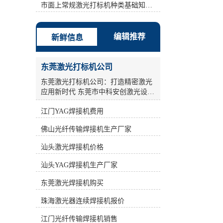
激光打标机、半导体激光打标机、
市面上常规激光打标机种类基础知识介绍
YAG激光打标机、光纤激光打标机。
计算机控制系统是整个激光打标机控
制和指挥的中心，同时也是软件安装
编辑推荐
新鲜信息
的载体。 b: **时间为1.5us. c: 填充方
式方法：弓形填充 间距：0.01-
0.05mm之间。 d: 扫描速度:依情况
东莞激光打标机公司
(Condition)而设，如果镭雕的边框效
果总是有毛边现象，可把速度值设小
东莞激光打标机公司：打造精密激光
点。建议：200-1500之间。 其次：采
应用新时代 东莞市中科安创激光设备
用单线填充，但是设定两遍参数。打
有限公司，作为一家**从事工业激光
标机标刻的是一个无法擦掉的*性标
江门YAG焊接机费用
产品的研发、生产和销售的**企业，
记，它是通过激光直接在物体表面瞬
致力于为广大工业激光用户提供全面
佛山光纤传输焊接机生产厂家
间气化而成，*借助任何辅助工具即
完善的激光应用解决方案及配套设
可肉眼分辨，便于消费者识别。 因
备。公司汇聚了一大批多年从事激光
汕头激光焊接机价格
此，在同样能量的情况下，新型激光
加工设备科研和产业化的激光技术和
打标机打印速度较快。**时间为1.5。
科研人员，凭借光电子产业的良好氛
汕头YAG焊接机生产厂家
*1遍：功率(指物体在单位时间内所做
围，积极进取，锐意开拓，通过不断
的功的多少)稍高点频率(frequency)稍
**，为国内外广大客户的制造装备和
东莞激光焊接机购买
高点(例如30000-70000) 速度慢点(例
工艺**水平提供贡献。 激光打标机作
如 700-1000)，此时产品(Product)表面
珠海激光器连续焊接机报价
为激光加工设备中的重要一环，在工
镭雕完之后还有一点残漆，所以还需
业生产领域发挥着关键作用。激光打
江门光纤传输焊接机销售
再设定*2遍参数。*2遍：功率(指物体
标机采用高能激光束照射在物质表