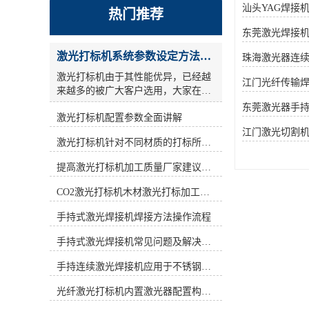
汕头YAG焊接
热门推荐
东莞激光焊接
激光打标机系统参数设定方法步骤教程
珠海激光器连
激光打标机由于其性能优异，已经越
江门光纤传输
来越多的被广大客户选用，大家在使
用激光打标机的时候，关于参数设
东莞激光器手
激光打标机配置参数全面讲解
置，很多人的概念比较模糊，今天激
光小编为大家详细讲解一激光打标机
江门激光切割
激光打标机针对不同材质的打标所对应设备指导
参数设定 ： **，激光参数还是设一
遍，但是采用交叉线填充方式方法，
提高激光打标机加工质量厂家建议从何做起
也就相当于镭雕了2遍.参考参数如
下： a)：打标频率(frequency)设为低
CO2激光打标机木材激光打标加工环保性意识
频，激光打码机按照标识形式的不同,
激光打码设备可以分为刻划式和点阵
手持式激光焊接机焊接方法操作流程
式两种。目前市场中出现的激光打标
手持式激光焊接机常见问题及解决方法！
设备大多是刻划式的,而新型的激光打
标设备则是采用新型点阵技术—点阵
手持连续激光焊接机应用于不锈钢厨具行业
驻留技术。激光打标机用激光束在各
种不同的物质表面打上*的标记。激
光纤激光打标机内置激光器配置构造讲解
光打标机按照激光器不同可分为CO2