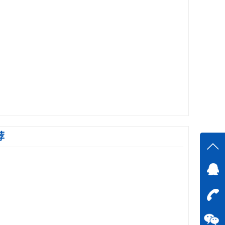
荐
在线
在
咨询