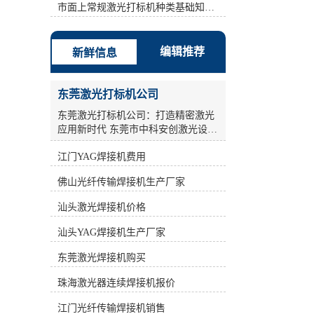
激光打标机、半导体激光打标机、
市面上常规激光打标机种类基础知识介绍
YAG激光打标机、光纤激光打标机。
计算机控制系统是整个激光打标机控
制和指挥的中心，同时也是软件安装
编辑推荐
新鲜信息
的载体。 b: **时间为1.5us. c: 填充方
式方法：弓形填充 间距：0.01-
0.05mm之间。 d: 扫描速度:依情况
东莞激光打标机公司
(Condition)而设，如果镭雕的边框效
果总是有毛边现象，可把速度值设小
东莞激光打标机公司：打造精密激光
点。建议：200-1500之间。 其次：采
应用新时代 东莞市中科安创激光设备
用单线填充，但是设定两遍参数。打
有限公司，作为一家**从事工业激光
标机标刻的是一个无法擦掉的*性标
江门YAG焊接机费用
产品的研发、生产和销售的**企业，
记，它是通过激光直接在物体表面瞬
致力于为广大工业激光用户提供全面
佛山光纤传输焊接机生产厂家
间气化而成，*借助任何辅助工具即
完善的激光应用解决方案及配套设
可肉眼分辨，便于消费者识别。 因
备。公司汇聚了一大批多年从事激光
汕头激光焊接机价格
此，在同样能量的情况下，新型激光
加工设备科研和产业化的激光技术和
打标机打印速度较快。**时间为1.5。
科研人员，凭借光电子产业的良好氛
汕头YAG焊接机生产厂家
*1遍：功率(指物体在单位时间内所做
围，积极进取，锐意开拓，通过不断
的功的多少)稍高点频率(frequency)稍
**，为国内外广大客户的制造装备和
东莞激光焊接机购买
高点(例如30000-70000) 速度慢点(例
工艺**水平提供贡献。 激光打标机作
如 700-1000)，此时产品(Product)表面
珠海激光器连续焊接机报价
为激光加工设备中的重要一环，在工
镭雕完之后还有一点残漆，所以还需
业生产领域发挥着关键作用。激光打
江门光纤传输焊接机销售
再设定*2遍参数。*2遍：功率(指物体
标机采用高能激光束照射在物质表