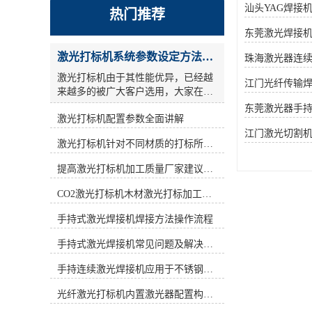
汕头YAG焊接
热门推荐
东莞激光焊接
激光打标机系统参数设定方法步骤教程
珠海激光器连
激光打标机由于其性能优异，已经越
江门光纤传输
来越多的被广大客户选用，大家在使
用激光打标机的时候，关于参数设
东莞激光器手
激光打标机配置参数全面讲解
置，很多人的概念比较模糊，今天激
光小编为大家详细讲解一激光打标机
江门激光切割
激光打标机针对不同材质的打标所对应设备指导
参数设定 ： **，激光参数还是设一
遍，但是采用交叉线填充方式方法，
提高激光打标机加工质量厂家建议从何做起
也就相当于镭雕了2遍.参考参数如
下： a)：打标频率(frequency)设为低
CO2激光打标机木材激光打标加工环保性意识
频，激光打码机按照标识形式的不同,
激光打码设备可以分为刻划式和点阵
手持式激光焊接机焊接方法操作流程
式两种。目前市场中出现的激光打标
手持式激光焊接机常见问题及解决方法！
设备大多是刻划式的,而新型的激光打
标设备则是采用新型点阵技术—点阵
手持连续激光焊接机应用于不锈钢厨具行业
驻留技术。激光打标机用激光束在各
种不同的物质表面打上*的标记。激
光纤激光打标机内置激光器配置构造讲解
光打标机按照激光器不同可分为CO2