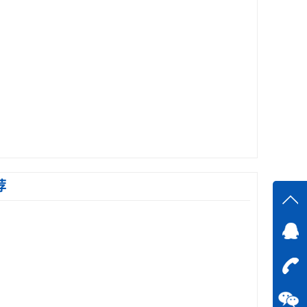
荐
在线
在
咨询