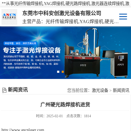
**从事光纤传输焊接机,YAG焊接机,硬光路焊接机,激光器连续焊接机,激
光焊接机,激光打标机,激光切割机等产品的研发、生产、销售
东莞市中科安创激光设备有限公司
主营产品：光纤传输焊接机,YAG焊接机,硬光路焊接机,激光器连续焊接机
激光焊接机
YAG硬光路激光焊接机
激光打标机
光纤传输激光焊接机
激光切割机
光纤激光器连续焊接机
机械手激光焊接机
新闻资讯
手持激光焊接机
您当前位置：
激光设备
>
新闻资讯
广州硬光路焊接机进货
时间：2025-02-01
点击次数：1814
http://www.ancnlaser.com