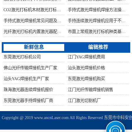
CO2激光打标机木材激光打标加工环保性意识
手持式激光焊接机焊接方法操作流程
手持式激光焊接机常见问题及解决方法！
手持连续激光焊接机应用于不锈钢厨具行业
光纤激光打标机内置激光器配置构造讲解
市面上常规激光打标机种类基础知识介绍
新鲜信息
编辑推荐
东莞激光打标机公司
江门YAG焊接机费用
佛山光纤传输焊接机生产厂家
汕头激光焊接机价格
汕头YAG焊接机生产厂家
东莞激光焊接机购买
珠海激光器连续焊接机报价
江门光纤传输焊接机销售
东莞激光器手持焊接机厂商
江门激光切割机厂
Copyright @ 2019 www.ancnLaser.com All Rights Reserve