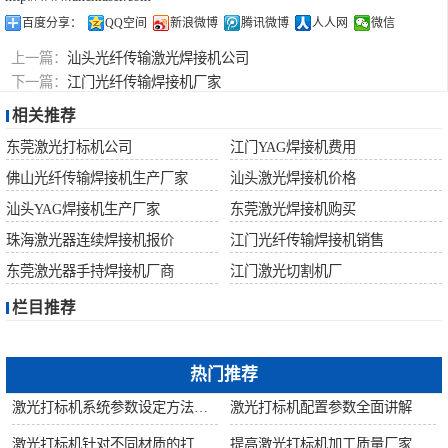
百度分享：
QQ空间
新浪微博
腾讯微博
人人网
微信
上一篇：
汕头光纤传输激光焊接机公司
下一篇：
江门光纤传输焊接机厂家
相关推荐
东莞激光打标机公司
江门YAG焊接机费用
佛山光纤传输焊接机生产厂家
汕头激光焊接机价格
汕头YAG焊接机生产厂家
东莞激光焊接机购买
珠海激光器连续焊接机报价
江门光纤传输焊接机销售
东莞激光器手持焊接机厂商
江门激光切割机厂
栏目推荐
热门推荐
激光打标机系统参数设定方法步骤教程
激光打标机配置参数全面讲解
激光打标机针对不同材质的打标所对应设备指导
提高激光打标机加工质量厂家建议从何做起