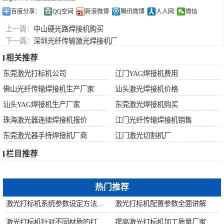
百度分享：
QQ空间
新浪微博
腾讯微博
人人网
微信
上一篇：
中山硬光路焊接机购买
下一篇：
深圳光纤传输激光焊接机厂
相关推荐
东莞激光打标机公司
江门YAG焊接机费用
佛山光纤传输焊接机生产厂家
汕头激光焊接机价格
汕头YAG焊接机生产厂家
东莞激光焊接机购买
珠海激光器连续焊接机报价
江门光纤传输焊接机销售
东莞激光器手持焊接机厂商
江门激光切割机厂
栏目推荐
热门推荐
激光打标机系统参数设定方法步骤教程
激光打标机配置参数全面讲解
激光打标机针对不同材质的打标所对应设备指导
提高激光打标机加工质量厂家建议从何做起