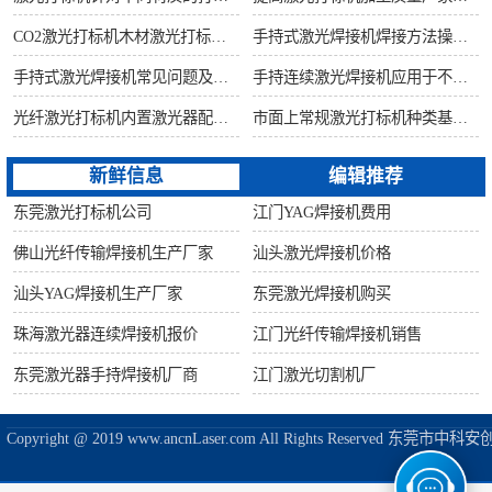
CO2激光打标机木材激光打标加工环保性意识
手持式激光焊接机焊接方法操作流程
手持式激光焊接机常见问题及解决方法！
手持连续激光焊接机应用于不锈钢厨具行业
光纤激光打标机内置激光器配置构造讲解
市面上常规激光打标机种类基础知识介绍
新鲜信息
编辑推荐
东莞激光打标机公司
江门YAG焊接机费用
佛山光纤传输焊接机生产厂家
汕头激光焊接机价格
汕头YAG焊接机生产厂家
东莞激光焊接机购买
珠海激光器连续焊接机报价
江门光纤传输焊接机销售
东莞激光器手持焊接机厂商
江门激光切割机厂
Copyright @ 2019 www.ancnLaser.com All Rights Reserve