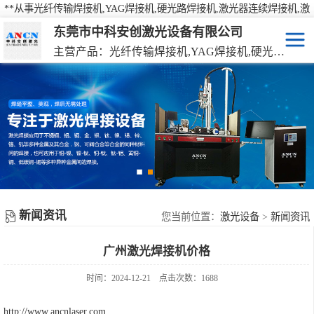
**从事光纤传输焊接机,YAG焊接机,硬光路焊接机,激光器连续焊接机,激
光焊接机,激光打标机,激光切割机等产品的研发、生产、销售
东莞市中科安创激光设备有限公司
主营产品：光纤传输焊接机,YAG焊接机,硬光路焊接机,激光器连续焊接机
激光焊接机
YAG硬光路激光焊接机
激光打标机
光纤传输激光焊接机
激光切割机
光纤激光器连续焊接机
机械手激光焊接机
新闻资讯
手持激光焊接机
您当前位置：
激光设备
>
新闻资讯
广州激光焊接机价格
时间：2024-12-21
点击次数：1688
http://www.ancnlaser.com