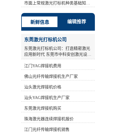
激光打标机、半导体激光打标机、
市面上常规激光打标机种类基础知识介绍
YAG激光打标机、光纤激光打标机。
计算机控制系统是整个激光打标机控
制和指挥的中心，同时也是软件安装
编辑推荐
新鲜信息
的载体。 b: **时间为1.5us. c: 填充方
式方法：弓形填充 间距：0.01-
0.05mm之间。 d: 扫描速度:依情况
东莞激光打标机公司
(Condition)而设，如果镭雕的边框效
果总是有毛边现象，可把速度值设小
东莞激光打标机公司：打造精密激光
点。建议：200-1500之间。 其次：采
应用新时代 东莞市中科安创激光设备
用单线填充，但是设定两遍参数。打
有限公司，作为一家**从事工业激光
标机标刻的是一个无法擦掉的*性标
江门YAG焊接机费用
产品的研发、生产和销售的**企业，
记，它是通过激光直接在物体表面瞬
致力于为广大工业激光用户提供全面
佛山光纤传输焊接机生产厂家
间气化而成，*借助任何辅助工具即
完善的激光应用解决方案及配套设
可肉眼分辨，便于消费者识别。 因
备。公司汇聚了一大批多年从事激光
汕头激光焊接机价格
此，在同样能量的情况下，新型激光
加工设备科研和产业化的激光技术和
打标机打印速度较快。**时间为1.5。
科研人员，凭借光电子产业的良好氛
汕头YAG焊接机生产厂家
*1遍：功率(指物体在单位时间内所做
围，积极进取，锐意开拓，通过不断
的功的多少)稍高点频率(frequency)稍
**，为国内外广大客户的制造装备和
东莞激光焊接机购买
高点(例如30000-70000) 速度慢点(例
工艺**水平提供贡献。 激光打标机作
如 700-1000)，此时产品(Product)表面
珠海激光器连续焊接机报价
为激光加工设备中的重要一环，在工
镭雕完之后还有一点残漆，所以还需
业生产领域发挥着关键作用。激光打
江门光纤传输焊接机销售
再设定*2遍参数。*2遍：功率(指物体
标机采用高能激光束照射在物质表