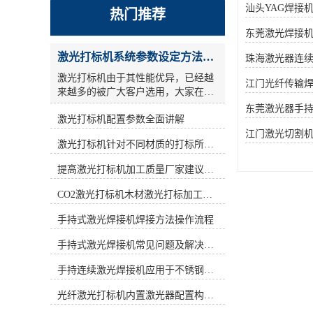
汕头YAG焊接
热门推荐
东莞激光焊接
激光打标机系统参数设定方法步骤教程
珠海激光器连
激光打标机由于其性能优异，已经越
江门光纤传输
来越多的被广大客户选用，大家在使
用激光打标机的时候，关于参数设
东莞激光器手
激光打标机配置参数全面讲解
置，很多人的概念比较模糊，今天激
光小编为大家详细讲解一激光打标机
江门激光切割
激光打标机针对不同材质的打标所对应设备指导
参数设定 ： **，激光参数还是设一
遍，但是采用交叉线填充方式方法，
提高激光打标机加工质量厂家建议从何做起
也就相当于镭雕了2遍.参考参数如
下： a)：打标频率(frequency)设为低
CO2激光打标机木材激光打标加工环保性意识
频，激光打码机按照标识形式的不同,
激光打码设备可以分为刻划式和点阵
手持式激光焊接机焊接方法操作流程
式两种。目前市场中出现的激光打标
手持式激光焊接机常见问题及解决方法！
设备大多是刻划式的,而新型的激光打
标设备则是采用新型点阵技术—点阵
手持连续激光焊接机应用于不锈钢厨具行业
驻留技术。激光打标机用激光束在各
种不同的物质表面打上*的标记。激
光纤激光打标机内置激光器配置构造讲解
光打标机按照激光器不同可分为CO2