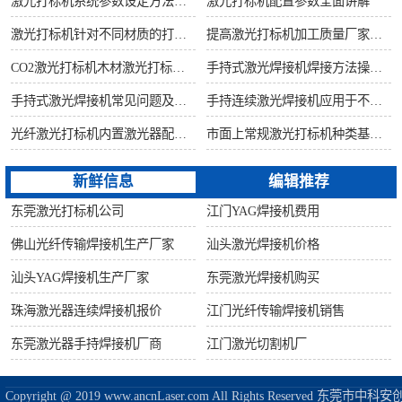
激光打标机系统参数设定方法步骤教程
激光打标机配置参数全面讲解
激光打标机针对不同材质的打标所对应设备指导
提高激光打标机加工质量厂家建议从何做起
CO2激光打标机木材激光打标加工环保性意识
手持式激光焊接机焊接方法操作流程
手持式激光焊接机常见问题及解决方法！
手持连续激光焊接机应用于不锈钢厨具行业
光纤激光打标机内置激光器配置构造讲解
市面上常规激光打标机种类基础知识介绍
新鲜信息
编辑推荐
东莞激光打标机公司
江门YAG焊接机费用
佛山光纤传输焊接机生产厂家
汕头激光焊接机价格
汕头YAG焊接机生产厂家
东莞激光焊接机购买
珠海激光器连续焊接机报价
江门光纤传输焊接机销售
东莞激光器手持焊接机厂商
江门激光切割机厂
Copyright @ 2019 www.ancnLaser.com All Rights Reserve