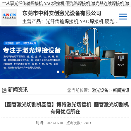
**从事光纤传输焊接机,YAG焊接机,硬光路焊接机,激光器连续焊接机,激
光焊接机,激光打标机,激光切割机等产品的研发、生产、销售
东莞市中科安创激光设备有限公司
主营产品：光纤传输焊接机,YAG焊接机,硬光路焊接机,激光器连续焊接机
激光焊接机
YAG硬光路激光焊接机
激光打标机
光纤传输激光焊接机
激光切割机
光纤激光器连续焊接机
机械手激光焊接机
新闻资讯
手持激光焊接机
您当前位置：
激光设备
>
新闻资讯
【圆管激光切割机圆管】博特激光切管机_圆管激光切割机
有何优点所在
时间：2020-12-10
点击次数：2403