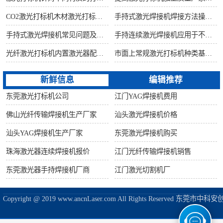
CO2激光打标机木材激光打标加工环保性意识
手持式激光焊接机焊接方法操作流程
手持式激光焊接机常见问题及解决方法！
手持连续激光焊接机应用于不锈钢厨具行业
光纤激光打标机内置激光器配置构造讲解
市面上常规激光打标机种类基础知识介绍
新鲜信息
编辑推荐
东莞激光打标机公司
江门YAG焊接机费用
佛山光纤传输焊接机生产厂家
汕头激光焊接机价格
汕头YAG焊接机生产厂家
东莞激光焊接机购买
珠海激光器连续焊接机报价
江门光纤传输焊接机销售
东莞激光器手持焊接机厂商
江门激光切割机厂
Copyright @ 2019 www.ancnLaser.com All Rights Reserve