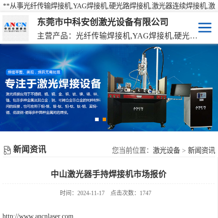
**从事光纤传输焊接机,YAG焊接机,硬光路焊接机,激光器连续焊接机,激
光焊接机,激光打标机,激光切割机等产品的研发、生产、销售
东莞市中科安创激光设备有限公司
主营产品：光纤传输焊接机,YAG焊接机,硬光路焊接机,激光器连续焊接机
激光焊接机
YAG硬光路激光焊接机
激光打标机
光纤传输激光焊接机
激光切割机
光纤激光器连续焊接机
机械手激光焊接机
新闻资讯
手持激光焊接机
您当前位置：
激光设备
>
新闻资讯
中山激光器手持焊接机市场报价
时间：2024-11-17
点击次数：1747
http://www.ancnlaser.com