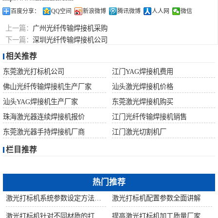
百度分享：
QQ空间
新浪微博
腾讯微博
人人网
微信
上一篇：
广州光纤传输焊接机采购
下一篇：
深圳光纤传输焊接机公司
相关推荐
东莞激光打标机公司
江门YAG焊接机费用
佛山光纤传输焊接机生产厂家
汕头激光焊接机价格
汕头YAG焊接机生产厂家
东莞激光焊接机购买
珠海激光器连续焊接机报价
江门光纤传输焊接机销售
东莞激光器手持焊接机厂商
江门激光切割机厂
栏目推荐
热门推荐
激光打标机系统参数设定方法步骤教程
激光打标机配置参数全面讲解
激光打标机针对不同材质的打标所对应设备指导
提高激光打标机加工质量厂家建议从何做起