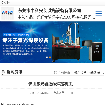
公司*
东莞市中科安创激光设备有限公司
主营产品：光纤传输焊接机,YAG焊接机,硬光路焊接机,激光器连续焊接机
激光焊接机
YAG硬光路激光焊接机
激光打标机
光纤传输激光焊接机
激光切割机
光纤激光器连续焊接机
机械手激光焊接机
新闻资讯
手持激光焊接机
您当前位置：
激光设备
>
新闻资讯
佛山激光器连续焊接机工厂
时间：2024-10-28
点击次数：1910
http://www.ancnlaser.com