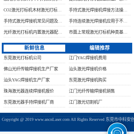
CO2激光打标机木材激光打标加工环保性意识
手持式激光焊接机焊接方法操作流程
手持式激光焊接机常见问题及解决方法！
手持连续激光焊接机应用于不锈钢厨具行业
光纤激光打标机内置激光器配置构造讲解
市面上常规激光打标机种类基础知识介绍
新鲜信息
编辑推荐
东莞激光打标机公司
江门YAG焊接机费用
佛山光纤传输焊接机生产厂家
汕头激光焊接机价格
汕头YAG焊接机生产厂家
东莞激光焊接机购买
珠海激光器连续焊接机报价
江门光纤传输焊接机销售
东莞激光器手持焊接机厂商
江门激光切割机厂
Copyright @ 2019 www.ancnLaser.com All Rights Reserve