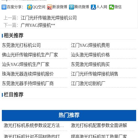
百度分享：
QQ空间
新浪微博
腾讯微博
人人网
微信
上一篇：
江门光纤传输激光焊接机公司
下一篇：
广州YAG焊接机**
相关推荐
东莞激光打标机公司
江门YAG焊接机费用
佛山光纤传输焊接机生产厂家
汕头激光焊接机价格
汕头YAG焊接机生产厂家
东莞激光焊接机购买
珠海激光器连续焊接机报价
江门光纤传输焊接机销售
东莞激光器手持焊接机厂商
江门激光切割机厂
栏目推荐
热门推荐
激光打标机系统参数设定方法步骤教程
激光打标机配置参数全面讲解
激光打标机针对不同材质的打标所对应设备指导
提高激光打标机加工质量厂家建议从何做起