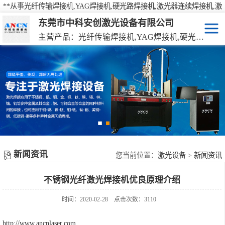
**从事光纤传输焊接机,YAG焊接机,硬光路焊接机,激光器连续焊接机,激
光焊接机,激光打标机,激光切割机等产品的研发、生产、销售
东莞市中科安创激光设备有限公司
主营产品：光纤传输焊接机,YAG焊接机,硬光路焊接机,激光器连续焊接机
激光焊接机
YAG硬光路激光焊接机
激光打标机
光纤传输激光焊接机
激光切割机
光纤激光器连续焊接机
机械手激光焊接机
新闻资讯
手持激光焊接机
您当前位置：
激光设备
>
新闻资讯
不锈钢光纤激光焊接机优良原理介绍
时间：2020-02-28
点击次数：3110
http://www.ancnlaser.com