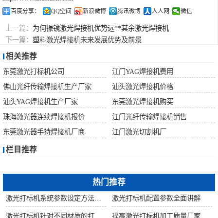
百度分享：
QQ空间
新浪微博
腾讯微博
人人网
微信
上一篇：
为何振镜激光焊接机优势远**其余激光焊接机
下一篇：
塑料激光焊接机未来发展优势及前景
相关推荐
东莞激光打标机公司
江门YAG焊接机费用
佛山光纤传输焊接机生产厂家
汕头激光焊接机价格
汕头YAG焊接机生产厂家
东莞激光焊接机购买
珠海激光器连续焊接机报价
江门光纤传输焊接机销售
东莞激光器手持焊接机厂商
江门激光切割机厂
栏目推荐
热门推荐
激光打标机系统参数设定方法步骤教程
激光打标机配置参数全面讲解
激光打标机针对不同材质的打标所对应设备指导
提高激光打标机加工质量厂家建议从何做起