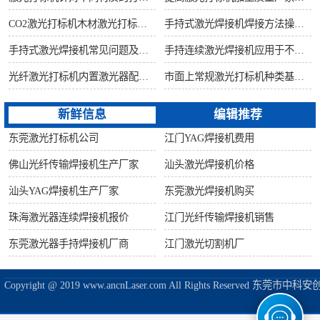
CO2激光打标机木材激光打标加工环保性意识
手持式激光焊接机焊接方法操作流程
手持式激光焊接机常见问题及解决方法！
手持连续激光焊接机应用于不锈钢厨具行业
光纤激光打标机内置激光器配置构造讲解
市面上常规激光打标机种类基础知识介绍
新鲜信息
编辑推荐
东莞激光打标机公司
江门YAG焊接机费用
佛山光纤传输焊接机生产厂家
汕头激光焊接机价格
汕头YAG焊接机生产厂家
东莞激光焊接机购买
珠海激光器连续焊接机报价
江门光纤传输焊接机销售
东莞激光器手持焊接机厂商
江门激光切割机厂
Copyright @ 2019 www.ancnLaser.com All Rights Reserve