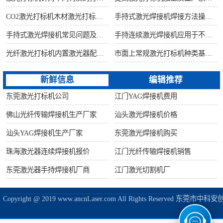
CO2激光打标机木材激光打标加工环保性意识
手持式激光焊接机焊接方法操作流程
手持式激光焊接机常见问题及解决方法！
手持连续激光焊接机应用于不锈钢厨具行业
光纤激光打标机内置激光器配置构造讲解
市面上常规激光打标机种类基础知识介绍
新鲜信息
编辑推荐
东莞激光打标机公司
江门YAG焊接机费用
佛山光纤传输焊接机生产厂家
汕头激光焊接机价格
汕头YAG焊接机生产厂家
东莞激光焊接机购买
珠海激光器连续焊接机报价
江门光纤传输焊接机销售
东莞激光器手持焊接机厂商
江门激光切割机厂
Copyright @ 2019 www.ancnLaser.com All Rights Reserve