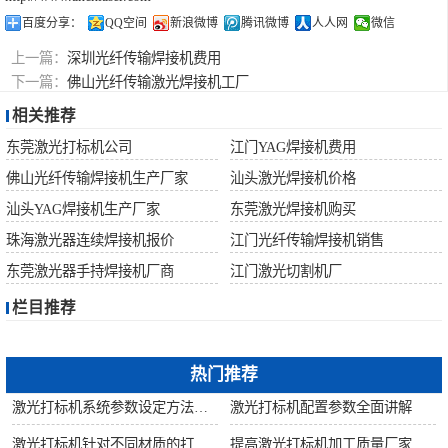
百度分享：
QQ空间
新浪微博
腾讯微博
人人网
微信
上一篇：
深圳光纤传输焊接机费用
下一篇：
佛山光纤传输激光焊接机工厂
相关推荐
东莞激光打标机公司
江门YAG焊接机费用
佛山光纤传输焊接机生产厂家
汕头激光焊接机价格
汕头YAG焊接机生产厂家
东莞激光焊接机购买
珠海激光器连续焊接机报价
江门光纤传输焊接机销售
东莞激光器手持焊接机厂商
江门激光切割机厂
栏目推荐
热门推荐
激光打标机系统参数设定方法步骤教程
激光打标机配置参数全面讲解
激光打标机针对不同材质的打标所对应设备指导
提高激光打标机加工质量厂家建议从何做起