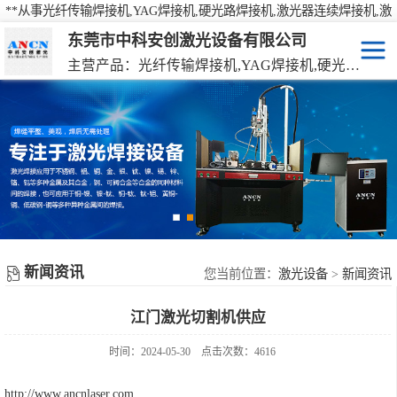
**从事光纤传输焊接机,YAG焊接机,硬光路焊接机,激光器连续焊接机,激
光焊接机,激光打标机,激光切割机等产品的研发、生产、销售
东莞市中科安创激光设备有限公司
主营产品：光纤传输焊接机,YAG焊接机,硬光路焊接机,激光器连续焊接机
激光焊接机
YAG硬光路激光焊接机
激光打标机
光纤传输激光焊接机
激光切割机
光纤激光器连续焊接机
机械手激光焊接机
新闻资讯
手持激光焊接机
您当前位置：
激光设备
>
新闻资讯
江门激光切割机供应
时间：2024-05-30
点击次数：4616
http://www.ancnlaser.com