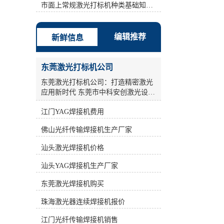
激光打标机、半导体激光打标机、
市面上常规激光打标机种类基础知识介绍
YAG激光打标机、光纤激光打标机。
计算机控制系统是整个激光打标机控
制和指挥的中心，同时也是软件安装
编辑推荐
新鲜信息
的载体。 b: **时间为1.5us. c: 填充方
式方法：弓形填充 间距：0.01-
0.05mm之间。 d: 扫描速度:依情况
东莞激光打标机公司
(Condition)而设，如果镭雕的边框效
果总是有毛边现象，可把速度值设小
东莞激光打标机公司：打造精密激光
点。建议：200-1500之间。 其次：采
应用新时代 东莞市中科安创激光设备
用单线填充，但是设定两遍参数。打
有限公司，作为一家**从事工业激光
标机标刻的是一个无法擦掉的*性标
江门YAG焊接机费用
产品的研发、生产和销售的**企业，
记，它是通过激光直接在物体表面瞬
致力于为广大工业激光用户提供全面
佛山光纤传输焊接机生产厂家
间气化而成，*借助任何辅助工具即
完善的激光应用解决方案及配套设
可肉眼分辨，便于消费者识别。 因
备。公司汇聚了一大批多年从事激光
汕头激光焊接机价格
此，在同样能量的情况下，新型激光
加工设备科研和产业化的激光技术和
打标机打印速度较快。**时间为1.5。
科研人员，凭借光电子产业的良好氛
汕头YAG焊接机生产厂家
*1遍：功率(指物体在单位时间内所做
围，积极进取，锐意开拓，通过不断
的功的多少)稍高点频率(frequency)稍
**，为国内外广大客户的制造装备和
东莞激光焊接机购买
高点(例如30000-70000) 速度慢点(例
工艺**水平提供贡献。 激光打标机作
如 700-1000)，此时产品(Product)表面
珠海激光器连续焊接机报价
为激光加工设备中的重要一环，在工
镭雕完之后还有一点残漆，所以还需
业生产领域发挥着关键作用。激光打
江门光纤传输焊接机销售
再设定*2遍参数。*2遍：功率(指物体
标机采用高能激光束照射在物质表