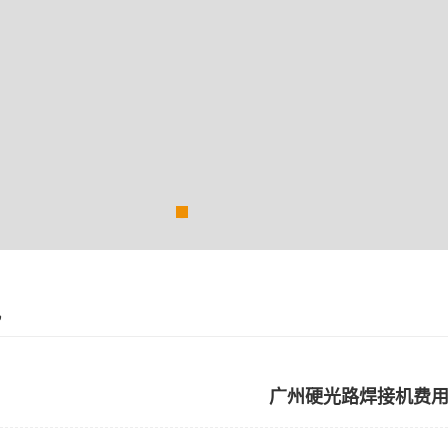
讯
广州硬光路焊接机费