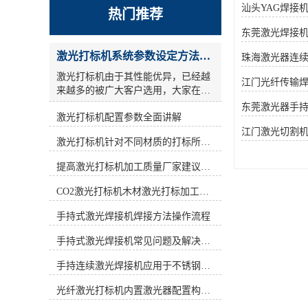
汕头YAG焊接
热门推荐
东莞激光焊接
激光打标机系统参数设定方法步骤教程
珠海激光器连
激光打标机由于其性能优异，已经越
江门光纤传输
来越多的被广大客户选用，大家在使
用激光打标机的时候，关于参数设
东莞激光器手
激光打标机配置参数全面讲解
置，很多人的概念比较模糊，今天激
光小编为大家详细讲解一激光打标机
江门激光切割
激光打标机针对不同材质的打标所对应设备指导
参数设定 ： **，激光参数还是设一
遍，但是采用交叉线填充方式方法，
提高激光打标机加工质量厂家建议从何做起
也就相当于镭雕了2遍.参考参数如
下： a)：打标频率(frequency)设为低
CO2激光打标机木材激光打标加工环保性意识
频，激光打码机按照标识形式的不同,
激光打码设备可以分为刻划式和点阵
手持式激光焊接机焊接方法操作流程
式两种。目前市场中出现的激光打标
手持式激光焊接机常见问题及解决方法！
设备大多是刻划式的,而新型的激光打
标设备则是采用新型点阵技术—点阵
手持连续激光焊接机应用于不锈钢厨具行业
驻留技术。激光打标机用激光束在各
种不同的物质表面打上*的标记。激
光纤激光打标机内置激光器配置构造讲解
光打标机按照激光器不同可分为CO2