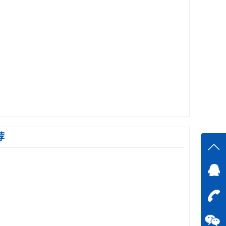
荐
在线
在
咨询