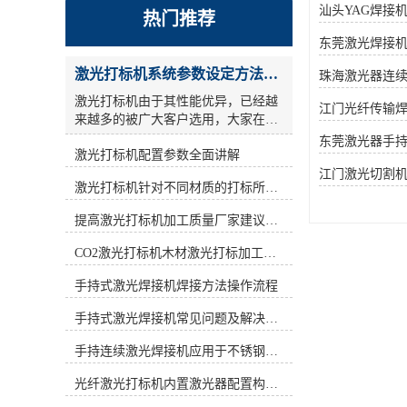
汕头YAG焊接
热门推荐
东莞激光焊接
激光打标机系统参数设定方法步骤教程
珠海激光器连
激光打标机由于其性能优异，已经越
江门光纤传输
来越多的被广大客户选用，大家在使
用激光打标机的时候，关于参数设
东莞激光器手
激光打标机配置参数全面讲解
置，很多人的概念比较模糊，今天激
光小编为大家详细讲解一激光打标机
江门激光切割
激光打标机针对不同材质的打标所对应设备指导
参数设定 ： **，激光参数还是设一
遍，但是采用交叉线填充方式方法，
提高激光打标机加工质量厂家建议从何做起
也就相当于镭雕了2遍.参考参数如
下： a)：打标频率(frequency)设为低
CO2激光打标机木材激光打标加工环保性意识
频，激光打码机按照标识形式的不同,
激光打码设备可以分为刻划式和点阵
手持式激光焊接机焊接方法操作流程
式两种。目前市场中出现的激光打标
手持式激光焊接机常见问题及解决方法！
设备大多是刻划式的,而新型的激光打
标设备则是采用新型点阵技术—点阵
手持连续激光焊接机应用于不锈钢厨具行业
驻留技术。激光打标机用激光束在各
种不同的物质表面打上*的标记。激
光纤激光打标机内置激光器配置构造讲解
光打标机按照激光器不同可分为CO2