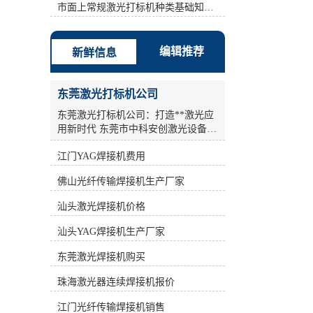
激光打标机、半导体激光打标机、
市面上常规激光打标机种类基础知识介绍
YAG激光打标机、光纤激光打标机。
计算机控制系统是整个激光打标机控
制和指挥的中心，同时也是软件安装
编辑推荐
新鲜信息
的载体。 b: **时间为1.5us. c: 填充方
式方法：弓形填充 间距：0.01-
0.05mm之间。 d: 扫描速度:依情况
东莞激光打标机公司
(Condition)而设，如果镭雕的边框效
果总是有毛边现象，可把速度值设小
东莞激光打标机公司：打造**激光应
点。建议：200-1500之间。 其次：采
用新时代 东莞市中科安创激光设备有
用单线填充，但是设定两遍参数。打
限公司，作为一家**从事工业激光产
标机标刻的是一个无法擦掉的*性标
江门YAG焊接机费用
品的研发、生产和销售的**企业，致
记，它是通过激光直接在物体表面瞬
力于为广大工业激光用户提供全面完
佛山光纤传输焊接机生产厂家
间气化而成，*借助任何辅助工具即
善的激光应用解决方案及配套设备。
可肉眼分辨，便于消费者识别。 因
公司汇聚了一大批多年从事激光加工
汕头激光焊接机价格
此，在同样能量的情况下，新型激光
设备科研和产业化的激光技术和科研
打标机打印速度较快。**时间为1.5。
人员，凭借光电子产业的良好氛围，
汕头YAG焊接机生产厂家
*1遍：功率(指物体在单位时间内所做
积极进取，锐意开拓，通过不断**，
的功的多少)稍高点频率(frequency)稍
为国内外广大客户的制造装备和工艺
东莞激光焊接机购买
高点(例如30000-70000) 速度慢点(例
**水平提供贡献。 激光打标机作为激
如 700-1000)，此时产品(Product)表面
珠海激光器连续焊接机报价
光加工设备中的重要一环，在工业生
镭雕完之后还有一点残漆，所以还需
产领域发挥着关键作用。激光打标机
江门光纤传输焊接机销售
再设定*2遍参数。*2遍：功率(指物体
采用高能激光束照射在物质表面，通