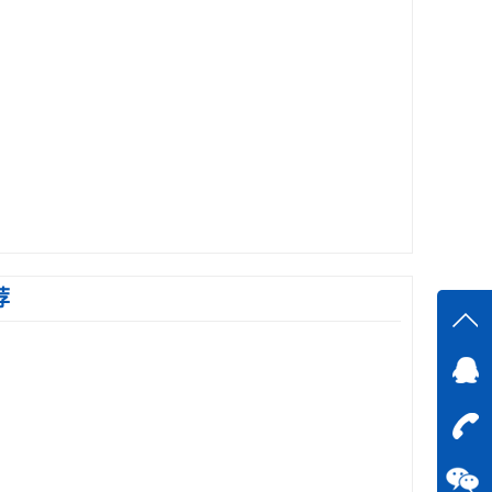
荐
在线
在
咨询