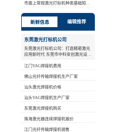
激光打标机、半导体激光打标机、
市面上常规激光打标机种类基础知识介绍
YAG激光打标机、光纤激光打标机。
计算机控制系统是整个激光打标机控
制和指挥的中心，同时也是软件安装
编辑推荐
新鲜信息
的载体。 b: **时间为1.5us. c: 填充方
式方法：弓形填充 间距：0.01-
0.05mm之间。 d: 扫描速度:依情况
东莞激光打标机公司
(Condition)而设，如果镭雕的边框效
果总是有毛边现象，可把速度值设小
东莞激光打标机公司：打造精密激光
点。建议：200-1500之间。 其次：采
应用新时代 东莞市中科安创激光设备
用单线填充，但是设定两遍参数。打
有限公司，作为一家**从事工业激光
标机标刻的是一个无法擦掉的*性标
江门YAG焊接机费用
产品的研发、生产和销售的**企业，
记，它是通过激光直接在物体表面瞬
致力于为广大工业激光用户提供全面
佛山光纤传输焊接机生产厂家
间气化而成，*借助任何辅助工具即
完善的激光应用解决方案及配套设
可肉眼分辨，便于消费者识别。 因
备。公司汇聚了一大批多年从事激光
汕头激光焊接机价格
此，在同样能量的情况下，新型激光
加工设备科研和产业化的激光技术和
打标机打印速度较快。**时间为1.5。
科研人员，凭借光电子产业的良好氛
汕头YAG焊接机生产厂家
*1遍：功率(指物体在单位时间内所做
围，积极进取，锐意开拓，通过不断
的功的多少)稍高点频率(frequency)稍
**，为国内外广大客户的制造装备和
东莞激光焊接机购买
高点(例如30000-70000) 速度慢点(例
工艺**水平提供贡献。 激光打标机作
如 700-1000)，此时产品(Product)表面
珠海激光器连续焊接机报价
为激光加工设备中的重要一环，在工
镭雕完之后还有一点残漆，所以还需
业生产领域发挥着关键作用。激光打
江门光纤传输焊接机销售
再设定*2遍参数。*2遍：功率(指物体
标机采用高能激光束照射在物质表