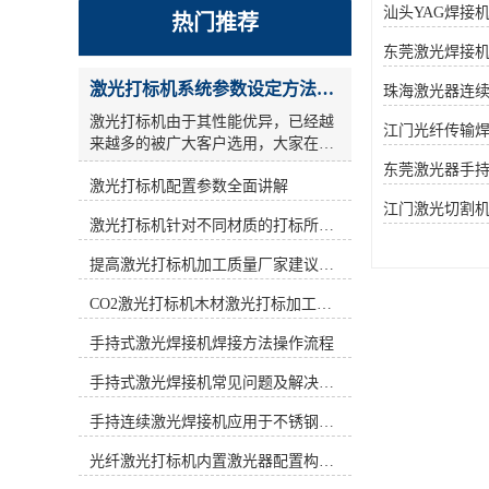
汕头YAG焊接
热门推荐
东莞激光焊接
激光打标机系统参数设定方法步骤教程
珠海激光器连
激光打标机由于其性能优异，已经越
江门光纤传输
来越多的被广大客户选用，大家在使
用激光打标机的时候，关于参数设
东莞激光器手
激光打标机配置参数全面讲解
置，很多人的概念比较模糊，今天激
光小编为大家详细讲解一激光打标机
江门激光切割
激光打标机针对不同材质的打标所对应设备指导
参数设定 ： **，激光参数还是设一
遍，但是采用交叉线填充方式方法，
提高激光打标机加工质量厂家建议从何做起
也就相当于镭雕了2遍.参考参数如
下： a)：打标频率(frequency)设为低
CO2激光打标机木材激光打标加工环保性意识
频，激光打码机按照标识形式的不同,
激光打码设备可以分为刻划式和点阵
手持式激光焊接机焊接方法操作流程
式两种。目前市场中出现的激光打标
手持式激光焊接机常见问题及解决方法！
设备大多是刻划式的,而新型的激光打
标设备则是采用新型点阵技术—点阵
手持连续激光焊接机应用于不锈钢厨具行业
驻留技术。激光打标机用激光束在各
种不同的物质表面打上*的标记。激
光纤激光打标机内置激光器配置构造讲解
光打标机按照激光器不同可分为CO2