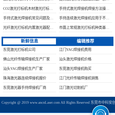
CO2激光打标机木材激光打标加工环保性意识
手持式激光焊接机焊接方法操作流程
手持式激光焊接机常见问题及解决方法！
手持连续激光焊接机应用于不锈钢厨具行业
光纤激光打标机内置激光器配置构造讲解
市面上常规激光打标机种类基础知识介绍
新鲜信息
编辑推荐
东莞激光打标机公司
江门YAG焊接机费用
佛山光纤传输焊接机生产厂家
汕头激光焊接机价格
汕头YAG焊接机生产厂家
东莞激光焊接机购买
珠海激光器连续焊接机报价
江门光纤传输焊接机销售
东莞激光器手持焊接机厂商
江门激光切割机厂
Copyright @ 2019 www.ancnLaser.com All Rights Reserve