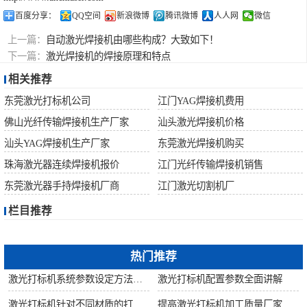
百度分享：
QQ空间
新浪微博
腾讯微博
人人网
微信
上一篇：
自动激光焊接机由哪些构成？大致如下！
下一篇：
激光焊接机的焊接原理和特点
相关推荐
东莞激光打标机公司
江门YAG焊接机费用
佛山光纤传输焊接机生产厂家
汕头激光焊接机价格
汕头YAG焊接机生产厂家
东莞激光焊接机购买
珠海激光器连续焊接机报价
江门光纤传输焊接机销售
东莞激光器手持焊接机厂商
江门激光切割机厂
栏目推荐
热门推荐
激光打标机系统参数设定方法步骤教程
激光打标机配置参数全面讲解
激光打标机针对不同材质的打标所对应设备指导
提高激光打标机加工质量厂家建议从何做起