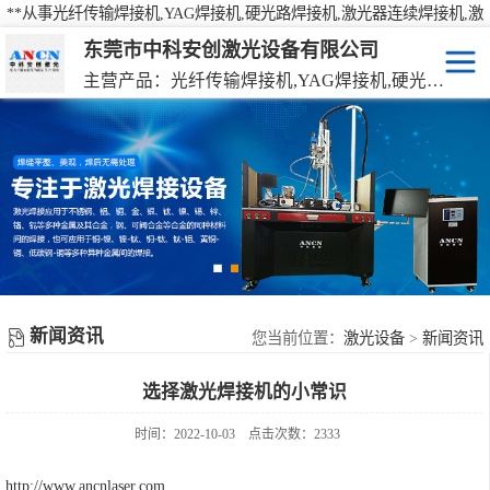
**从事光纤传输焊接机,YAG焊接机,硬光路焊接机,激光器连续焊接机,激
光焊接机,激光打标机,激光切割机等产品的研发、生产、销售
东莞市中科安创激光设备有限公司
主营产品：光纤传输焊接机,YAG焊接机,硬光路焊接机,激光器连续焊接机
激光焊接机
YAG硬光路激光焊接机
激光打标机
光纤传输激光焊接机
激光切割机
光纤激光器连续焊接机
机械手激光焊接机
新闻资讯
手持激光焊接机
您当前位置：
激光设备
>
新闻资讯
选择激光焊接机的小常识
时间：2022-10-03
点击次数：2333
http://www.ancnlaser.com