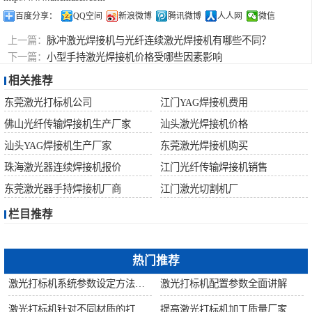
百度分享：
QQ空间
新浪微博
腾讯微博
人人网
微信
上一篇：
脉冲激光焊接机与光纤连续激光焊接机有哪些不同？
下一篇：
小型手持激光焊接机价格受哪些因素影响
相关推荐
东莞激光打标机公司
江门YAG焊接机费用
佛山光纤传输焊接机生产厂家
汕头激光焊接机价格
汕头YAG焊接机生产厂家
东莞激光焊接机购买
珠海激光器连续焊接机报价
江门光纤传输焊接机销售
东莞激光器手持焊接机厂商
江门激光切割机厂
栏目推荐
热门推荐
激光打标机系统参数设定方法步骤教程
激光打标机配置参数全面讲解
激光打标机针对不同材质的打标所对应设备指导
提高激光打标机加工质量厂家建议从何做起