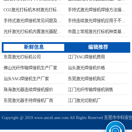
CO2激光打标机木材激光打标加工环保性意识
手持式激光焊接机焊接方法操作流程
手持式激光焊接机常见问题及解决方法！
手持连续激光焊接机应用于不锈钢厨具行业
光纤激光打标机内置激光器配置构造讲解
市面上常规激光打标机种类基础知识介绍
新鲜信息
编辑推荐
东莞激光打标机公司
江门YAG焊接机费用
佛山光纤传输焊接机生产厂家
汕头激光焊接机价格
汕头YAG焊接机生产厂家
东莞激光焊接机购买
珠海激光器连续焊接机报价
江门光纤传输焊接机销售
东莞激光器手持焊接机厂商
江门激光切割机厂
Copyright @ 2019 www.ancnLaser.com All Rights Reserve