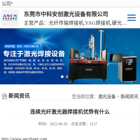
公司*
东莞市中科安创激光设备有限公司
主营产品：光纤传输焊接机,YAG焊接机,硬光路焊接机,激光器连续焊接机
激光焊接机
YAG硬光路激光焊接机
激光打标机
光纤传输激光焊接机
激光切割机
光纤激光器连续焊接机
机械手激光焊接机
新闻资讯
手持激光焊接机
您当前位置：
激光设备
>
新闻资讯
连续光纤激光器焊接机优势有什么
时间：2022-09-20
点击次数：2157
http://www.ancnlaser.com