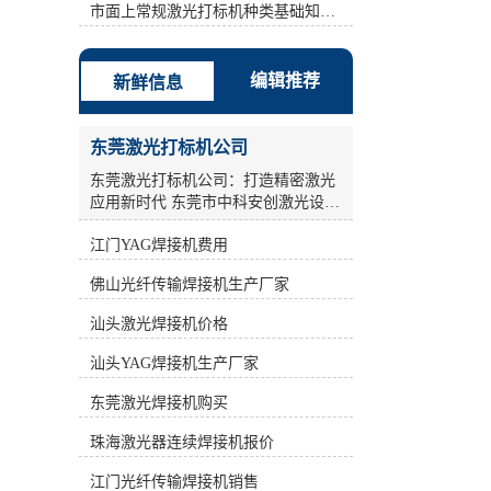
激光打标机、半导体激光打标机、
市面上常规激光打标机种类基础知识介绍
YAG激光打标机、光纤激光打标机。
计算机控制系统是整个激光打标机控
制和指挥的中心，同时也是软件安装
编辑推荐
新鲜信息
的载体。 b: **时间为1.5us. c: 填充方
式方法：弓形填充 间距：0.01-
0.05mm之间。 d: 扫描速度:依情况
东莞激光打标机公司
(Condition)而设，如果镭雕的边框效
果总是有毛边现象，可把速度值设小
东莞激光打标机公司：打造精密激光
点。建议：200-1500之间。 其次：采
应用新时代 东莞市中科安创激光设备
用单线填充，但是设定两遍参数。打
有限公司，作为一家**从事工业激光
标机标刻的是一个无法擦掉的*性标
江门YAG焊接机费用
产品的研发、生产和销售的**企业，
记，它是通过激光直接在物体表面瞬
致力于为广大工业激光用户提供全面
佛山光纤传输焊接机生产厂家
间气化而成，*借助任何辅助工具即
完善的激光应用解决方案及配套设
可肉眼分辨，便于消费者识别。 因
备。公司汇聚了一大批多年从事激光
汕头激光焊接机价格
此，在同样能量的情况下，新型激光
加工设备科研和产业化的激光技术和
打标机打印速度较快。**时间为1.5。
科研人员，凭借光电子产业的良好氛
汕头YAG焊接机生产厂家
*1遍：功率(指物体在单位时间内所做
围，积极进取，锐意开拓，通过不断
的功的多少)稍高点频率(frequency)稍
**，为国内外广大客户的制造装备和
东莞激光焊接机购买
高点(例如30000-70000) 速度慢点(例
工艺**水平提供贡献。 激光打标机作
如 700-1000)，此时产品(Product)表面
珠海激光器连续焊接机报价
为激光加工设备中的重要一环，在工
镭雕完之后还有一点残漆，所以还需
业生产领域发挥着关键作用。激光打
江门光纤传输焊接机销售
再设定*2遍参数。*2遍：功率(指物体
标机采用高能激光束照射在物质表