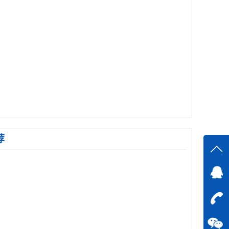
荐
在线
在
咨询