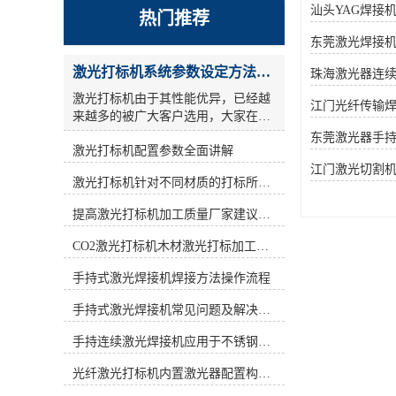
汕头YAG焊接
热门推荐
东莞激光焊接
激光打标机系统参数设定方法步骤教程
珠海激光器连
激光打标机由于其性能优异，已经越
江门光纤传输
来越多的被广大客户选用，大家在使
用激光打标机的时候，关于参数设
东莞激光器手
激光打标机配置参数全面讲解
置，很多人的概念比较模糊，今天激
光小编为大家详细讲解一激光打标机
江门激光切割
激光打标机针对不同材质的打标所对应设备指导
参数设定 ： **，激光参数还是设一
遍，但是采用交叉线填充方式方法，
提高激光打标机加工质量厂家建议从何做起
也就相当于镭雕了2遍.参考参数如
下： a)：打标频率(frequency)设为低
CO2激光打标机木材激光打标加工环保性意识
频，激光打码机按照标识形式的不同,
激光打码设备可以分为刻划式和点阵
手持式激光焊接机焊接方法操作流程
式两种。目前市场中出现的激光打标
手持式激光焊接机常见问题及解决方法！
设备大多是刻划式的,而新型的激光打
标设备则是采用新型点阵技术—点阵
手持连续激光焊接机应用于不锈钢厨具行业
驻留技术。激光打标机用激光束在各
种不同的物质表面打上*的标记。激
光纤激光打标机内置激光器配置构造讲解
光打标机按照激光器不同可分为CO2