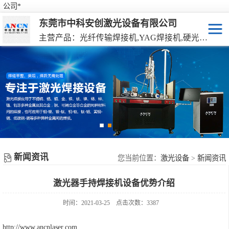
公司*
东莞市中科安创激光设备有限公司
主营产品：光纤传输焊接机,YAG焊接机,硬光路焊接机,激光器连续焊接机
激光焊接机
YAG硬光路激光焊接机
激光打标机
光纤传输激光焊接机
激光切割机
光纤激光器连续焊接机
机械手激光焊接机
新闻资讯
手持激光焊接机
您当前位置：
激光设备
>
新闻资讯
激光器手持焊接机设备优势介绍
时间：2021-03-25
点击次数：3387
http://www.ancnlaser.com