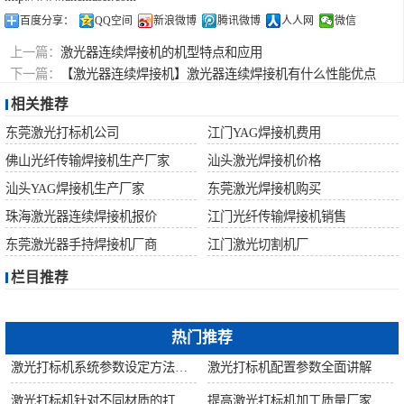
百度分享：
QQ空间
新浪微博
腾讯微博
人人网
微信
上一篇：
激光器连续焊接机的机型特点和应用
下一篇：
【激光器连续焊接机】激光器连续焊接机有什么性能优点
相关推荐
东莞激光打标机公司
江门YAG焊接机费用
佛山光纤传输焊接机生产厂家
汕头激光焊接机价格
汕头YAG焊接机生产厂家
东莞激光焊接机购买
珠海激光器连续焊接机报价
江门光纤传输焊接机销售
东莞激光器手持焊接机厂商
江门激光切割机厂
栏目推荐
热门推荐
激光打标机系统参数设定方法步骤教程
激光打标机配置参数全面讲解
激光打标机针对不同材质的打标所对应设备指导
提高激光打标机加工质量厂家建议从何做起