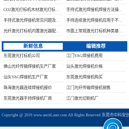
CO2激光打标机木材激光打标加工环保性意识
手持式激光焊接机焊接方法操作流程
手持式激光焊接机常见问题及解决方法！
手持连续激光焊接机应用于不锈钢厨具行业
光纤激光打标机内置激光器配置构造讲解
市面上常规激光打标机种类基础知识介绍
新鲜信息
编辑推荐
东莞激光打标机公司
江门YAG焊接机费用
佛山光纤传输焊接机生产厂家
汕头激光焊接机价格
汕头YAG焊接机生产厂家
东莞激光焊接机购买
珠海激光器连续焊接机报价
江门光纤传输焊接机销售
东莞激光器手持焊接机厂商
江门激光切割机厂
Copyright @ 2019 www.ancnLaser.com All Rights Reserve