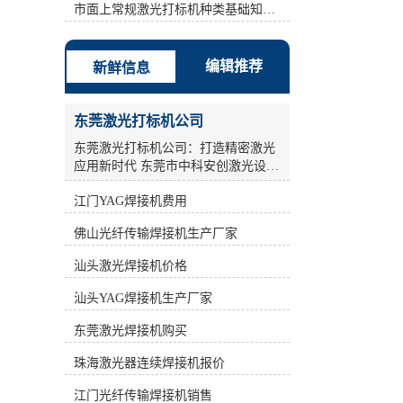
激光打标机、半导体激光打标机、
市面上常规激光打标机种类基础知识介绍
YAG激光打标机、光纤激光打标机。
计算机控制系统是整个激光打标机控
制和指挥的中心，同时也是软件安装
编辑推荐
新鲜信息
的载体。 b: **时间为1.5us. c: 填充方
式方法：弓形填充 间距：0.01-
0.05mm之间。 d: 扫描速度:依情况
东莞激光打标机公司
(Condition)而设，如果镭雕的边框效
果总是有毛边现象，可把速度值设小
东莞激光打标机公司：打造精密激光
点。建议：200-1500之间。 其次：采
应用新时代 东莞市中科安创激光设备
用单线填充，但是设定两遍参数。打
有限公司，作为一家**从事工业激光
标机标刻的是一个无法擦掉的*性标
江门YAG焊接机费用
产品的研发、生产和销售的**企业，
记，它是通过激光直接在物体表面瞬
致力于为广大工业激光用户提供全面
佛山光纤传输焊接机生产厂家
间气化而成，*借助任何辅助工具即
完善的激光应用解决方案及配套设
可肉眼分辨，便于消费者识别。 因
备。公司汇聚了一大批多年从事激光
汕头激光焊接机价格
此，在同样能量的情况下，新型激光
加工设备科研和产业化的激光技术和
打标机打印速度较快。**时间为1.5。
科研人员，凭借光电子产业的良好氛
汕头YAG焊接机生产厂家
*1遍：功率(指物体在单位时间内所做
围，积极进取，锐意开拓，通过不断
的功的多少)稍高点频率(frequency)稍
**，为国内外广大客户的制造装备和
东莞激光焊接机购买
高点(例如30000-70000) 速度慢点(例
工艺**水平提供贡献。 激光打标机作
如 700-1000)，此时产品(Product)表面
珠海激光器连续焊接机报价
为激光加工设备中的重要一环，在工
镭雕完之后还有一点残漆，所以还需
业生产领域发挥着关键作用。激光打
江门光纤传输焊接机销售
再设定*2遍参数。*2遍：功率(指物体
标机采用高能激光束照射在物质表