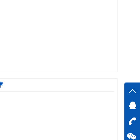
荐
在线
在
咨询