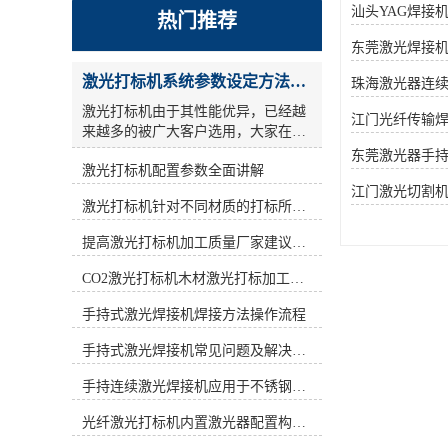
汕头YAG焊接
热门推荐
东莞激光焊接
激光打标机系统参数设定方法步骤教程
珠海激光器连
激光打标机由于其性能优异，已经越
江门光纤传输
来越多的被广大客户选用，大家在使
用激光打标机的时候，关于参数设
东莞激光器手
激光打标机配置参数全面讲解
置，很多人的概念比较模糊，今天激
光小编为大家详细讲解一激光打标机
江门激光切割
激光打标机针对不同材质的打标所对应设备指导
参数设定 ： **，激光参数还是设一
遍，但是采用交叉线填充方式方法，
提高激光打标机加工质量厂家建议从何做起
也就相当于镭雕了2遍.参考参数如
下： a)：打标频率(frequency)设为低
CO2激光打标机木材激光打标加工环保性意识
频，激光打码机按照标识形式的不同,
激光打码设备可以分为刻划式和点阵
手持式激光焊接机焊接方法操作流程
式两种。目前市场中出现的激光打标
手持式激光焊接机常见问题及解决方法！
设备大多是刻划式的,而新型的激光打
标设备则是采用新型点阵技术—点阵
手持连续激光焊接机应用于不锈钢厨具行业
驻留技术。激光打标机用激光束在各
种不同的物质表面打上*的标记。激
光纤激光打标机内置激光器配置构造讲解
光打标机按照激光器不同可分为CO2