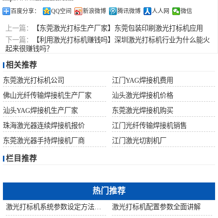
百度分享：
QQ空间
新浪微博
腾讯微博
人人网
微信
上一篇：
【东莞激光打标生产厂家】东莞包装印刷激光打标机应用
下一篇：
【利用激光打标机赚钱吗】深圳激光打标机行业为什么能火
起来很赚钱吗？
相关推荐
东莞激光打标机公司
江门YAG焊接机费用
佛山光纤传输焊接机生产厂家
汕头激光焊接机价格
汕头YAG焊接机生产厂家
东莞激光焊接机购买
珠海激光器连续焊接机报价
江门光纤传输焊接机销售
东莞激光器手持焊接机厂商
江门激光切割机厂
栏目推荐
热门推荐
激光打标机系统参数设定方法步骤教程
激光打标机配置参数全面讲解