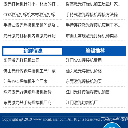
激光打标机针对不同材质的打标所对应设备指导
提高激光打标机加工质量厂家建议从何做起
CO2激光打标机木材激光打标加工环保性意识
手持式激光焊接机焊接方法操作流程
手持式激光焊接机常见问题及解决方法！
手持连续激光焊接机应用于不锈钢厨具行业
光纤激光打标机内置激光器配置构造讲解
市面上常规激光打标机种类基础知识介绍
新鲜信息
编辑推荐
东莞激光打标机公司
江门YAG焊接机费用
佛山光纤传输焊接机生产厂家
汕头激光焊接机价格
汕头YAG焊接机生产厂家
东莞激光焊接机购买
珠海激光器连续焊接机报价
江门光纤传输焊接机销售
东莞激光器手持焊接机厂商
江门激光切割机厂
Copyright @ 2019 www.ancnLaser.com All Rights Reserve