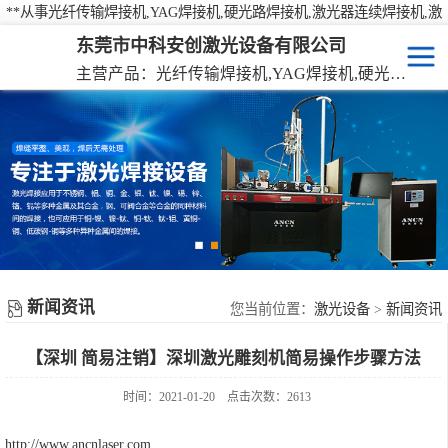
**从事光纤传输焊接机,YAG焊接机,硬光路焊接机,激光器连续焊接机,激
光焊接机,激光打标机,激光切割机等产品的研发、生产、销售
东莞市中科安创激光设备有限公司
主营产品：光纤传输焊接机,YAG焊接机,硬光路焊接机,激光器连续焊接机
激光焊接机
YAG硬光路激光焊接机
激光打标机
光纤传输激光焊接机
激光切割机
光纤激光器连续焊接机
机械手激光焊接机
新闻资讯
手持激光焊接机
您当前位置：
激光设备
>
新闻资讯
【深圳 简易注销】深圳激光雕刻机简易操作步骤方法
时间：2021-01-20
点击次数：2613
http://www.ancnlaser.com