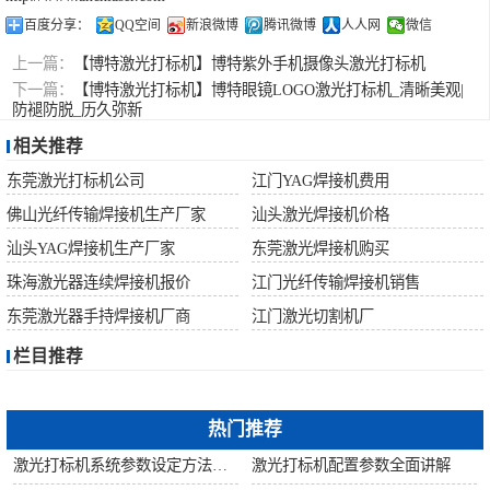
百度分享：
QQ空间
新浪微博
腾讯微博
人人网
微信
上一篇：
【博特激光打标机】博特紫外手机摄像头激光打标机
下一篇：
【博特激光打标机】博特眼镜LOGO激光打标机_清晰美观|
防褪防脱_历久弥新
相关推荐
东莞激光打标机公司
江门YAG焊接机费用
佛山光纤传输焊接机生产厂家
汕头激光焊接机价格
汕头YAG焊接机生产厂家
东莞激光焊接机购买
珠海激光器连续焊接机报价
江门光纤传输焊接机销售
东莞激光器手持焊接机厂商
江门激光切割机厂
栏目推荐
热门推荐
激光打标机系统参数设定方法步骤教程
激光打标机配置参数全面讲解