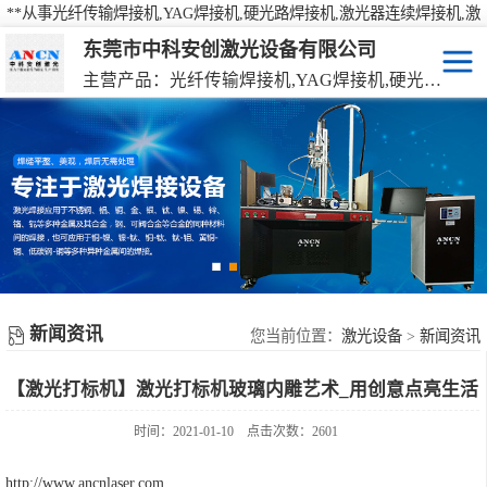
**从事光纤传输焊接机,YAG焊接机,硬光路焊接机,激光器连续焊接机,激
光焊接机,激光打标机,激光切割机等产品的研发、生产、销售
东莞市中科安创激光设备有限公司
主营产品：光纤传输焊接机,YAG焊接机,硬光路焊接机,激光器连续焊接机
激光焊接机
YAG硬光路激光焊接机
激光打标机
光纤传输激光焊接机
激光切割机
光纤激光器连续焊接机
机械手激光焊接机
新闻资讯
手持激光焊接机
您当前位置：
激光设备
>
新闻资讯
【激光打标机】激光打标机玻璃内雕艺术_用创意点亮生活
时间：2021-01-10
点击次数：2601
http://www.ancnlaser.com