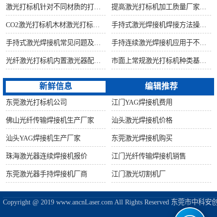
激光打标机针对不同材质的打标所对应设备指导
提高激光打标机加工质量厂家建议从何做起
CO2激光打标机木材激光打标加工环保性意识
手持式激光焊接机焊接方法操作流程
手持式激光焊接机常见问题及解决方法！
手持连续激光焊接机应用于不锈钢厨具行业
光纤激光打标机内置激光器配置构造讲解
市面上常规激光打标机种类基础知识介绍
新鲜信息
编辑推荐
东莞激光打标机公司
江门YAG焊接机费用
佛山光纤传输焊接机生产厂家
汕头激光焊接机价格
汕头YAG焊接机生产厂家
东莞激光焊接机购买
珠海激光器连续焊接机报价
江门光纤传输焊接机销售
东莞激光器手持焊接机厂商
江门激光切割机厂
Copyright @ 2019 www.ancnLaser.com All Rights Reserve