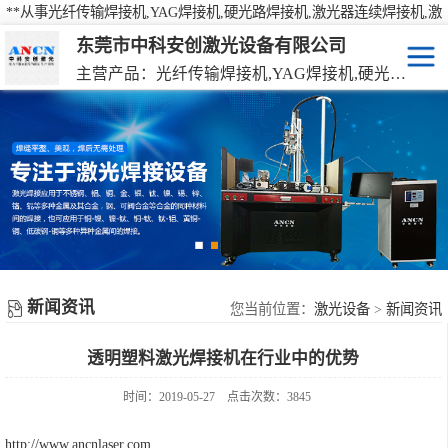
**从事光纤传输焊接机,YAG焊接机,硬光路焊接机,激光器连续焊接机,激
光焊接机,激光打标机,激光切割机等产品的研发、生产、销售
东莞市中科安创激光设备有限公司
主营产品：光纤传输焊接机,YAG焊接机,硬光路焊接机,激光器连续焊接机
激光焊接机
YAG硬光路激光焊接机
激光打标机
光纤传输激光焊接机
激光切割机
光纤激光器连续焊接机
机械手激光焊接机
新闻资讯
手持激光焊接机
您当前位置：
激光设备
>
新闻资讯
透明塑料激光焊接机在行业中的优势
时间：2019-05-27
点击次数：3845
http://www.ancnlaser.com