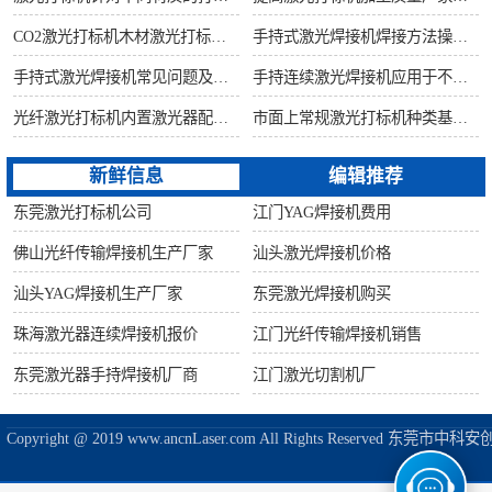
CO2激光打标机木材激光打标加工环保性意识
手持式激光焊接机焊接方法操作流程
手持式激光焊接机常见问题及解决方法！
手持连续激光焊接机应用于不锈钢厨具行业
光纤激光打标机内置激光器配置构造讲解
市面上常规激光打标机种类基础知识介绍
新鲜信息
编辑推荐
东莞激光打标机公司
江门YAG焊接机费用
佛山光纤传输焊接机生产厂家
汕头激光焊接机价格
汕头YAG焊接机生产厂家
东莞激光焊接机购买
珠海激光器连续焊接机报价
江门光纤传输焊接机销售
东莞激光器手持焊接机厂商
江门激光切割机厂
Copyright @ 2019 www.ancnLaser.com All Rights Reserve