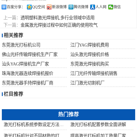
百度分享：
QQ空间
新浪微博
腾讯微博
人人网
微信
上一篇：
透明塑料激光焊接机,多行业领域中适用
下一篇：
金属激光焊接过程中如何正确的使用吹气
相关推荐
东莞激光打标机公司
江门YAG焊接机费用
佛山光纤传输焊接机生产厂家
汕头激光焊接机价格
汕头YAG焊接机生产厂家
东莞激光焊接机购买
珠海激光器连续焊接机报价
江门光纤传输焊接机销售
东莞激光器手持焊接机厂商
江门激光切割机厂
栏目推荐
热门推荐
激光打标机系统参数设定方法步骤教程
激光打标机配置参数全面讲解
激光打标机针对不同材质的打标所对应设备指导
提高激光打标机加工质量厂家建议从何做起