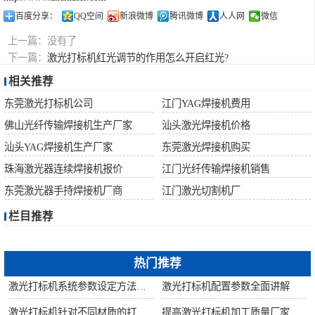
百度分享：
QQ空间
新浪微博
腾讯微博
人人网
微信
上一篇：
没有了
下一篇：
激光打标机红光调节的作用怎么开启红光?
相关推荐
东莞激光打标机公司
江门YAG焊接机费用
佛山光纤传输焊接机生产厂家
汕头激光焊接机价格
汕头YAG焊接机生产厂家
东莞激光焊接机购买
珠海激光器连续焊接机报价
江门光纤传输焊接机销售
东莞激光器手持焊接机厂商
江门激光切割机厂
栏目推荐
热门推荐
激光打标机系统参数设定方法步骤教程
激光打标机配置参数全面讲解
激光打标机针对不同材质的打标所对应设备指导
提高激光打标机加工质量厂家建议从何做起