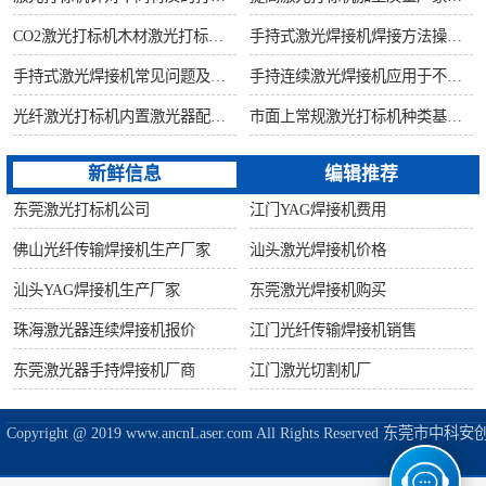
CO2激光打标机木材激光打标加工环保性意识
手持式激光焊接机焊接方法操作流程
手持式激光焊接机常见问题及解决方法！
手持连续激光焊接机应用于不锈钢厨具行业
光纤激光打标机内置激光器配置构造讲解
市面上常规激光打标机种类基础知识介绍
新鲜信息
编辑推荐
东莞激光打标机公司
江门YAG焊接机费用
佛山光纤传输焊接机生产厂家
汕头激光焊接机价格
汕头YAG焊接机生产厂家
东莞激光焊接机购买
珠海激光器连续焊接机报价
江门光纤传输焊接机销售
东莞激光器手持焊接机厂商
江门激光切割机厂
Copyright @ 2019 www.ancnLaser.com All Rights Reserve