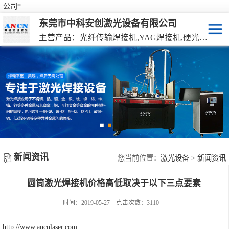
公司*
东莞市中科安创激光设备有限公司
主营产品：光纤传输焊接机,YAG焊接机,硬光路焊接机,激光器连续焊接机
激光焊接机
YAG硬光路激光焊接机
激光打标机
光纤传输激光焊接机
激光切割机
光纤激光器连续焊接机
机械手激光焊接机
新闻资讯
手持激光焊接机
您当前位置：
激光设备
>
新闻资讯
圆筒激光焊接机价格高低取决于以下三点要素
时间：2019-05-27
点击次数：3110
http://www.ancnlaser.com